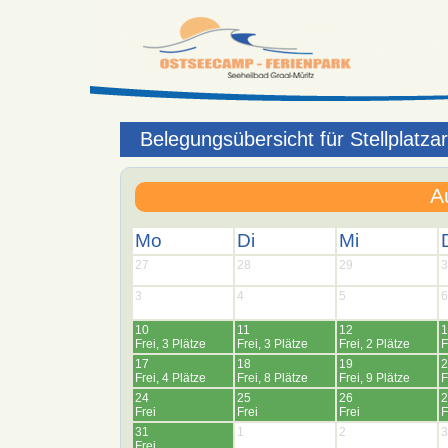
Belegungsübersicht für Stellplatza
A
Mo
Di
Mi
27
28
29
3
3
4
5
6
10
11
12
1
Frei, 3 Plätze
Frei, 3 Plätze
Frei, 2 Plätze
F
17
18
19
2
Frei, 4 Plätze
Frei, 8 Plätze
Frei, 9 Plätze
F
24
25
26
2
Frei
Frei
Frei
F
31
1
2
3
Frei